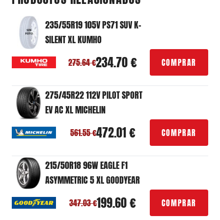
235/55R19 105V PS71 SUV K-
SILENT XL KUMHO
234.70 €
COMPRAR
275.64 €
275/45R22 112V PILOT SPORT
EV AC XL MICHELIN
472.01 €
COMPRAR
561.55 €
215/50R18 96W EAGLE F1
ASYMMETRIC 5 XL GOODYEAR
199.60 €
COMPRAR
347.03 €