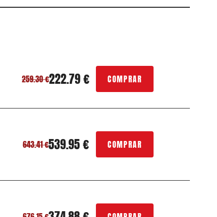
222.79 €
259.30 €
COMPRAR
539.95 €
643.41 €
COMPRAR
374.88 €
676.15 €
COMPRAR