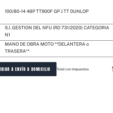
100/80-14 48P TT900F GP J TT DUNLOP
O
S.I. GESTION DEL NFU (RD 731/2020) CATEGORIA
N1
MANO DE OBRA MOTO **DELANTERA o
TRASERA**
BIAR A ENVÍO A DOMICILIO
Total con impuestos