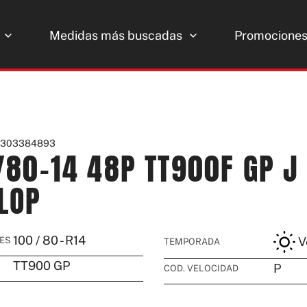
Medidas más buscadas
Promocione
: 303384893
/80-14 48P TT900F GP J 
LOP
100
/
80
-
R14
V
ES
TEMPORADA
TT900 GP
P
COD. VELOCIDAD