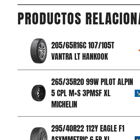
PRODUCTOS RELACION
205/65R16C 107/105T
VANTRA LT HANKOOK
265/35R20 99W PILOT ALPIN
5 CPL M+S 3PMSF XL
MICHELIN
295/40R22 112Y EAGLE F1
ASYMMETRIC 6 FP XL