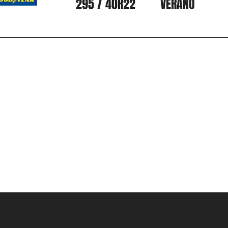
295 / 40
R22
VERANO